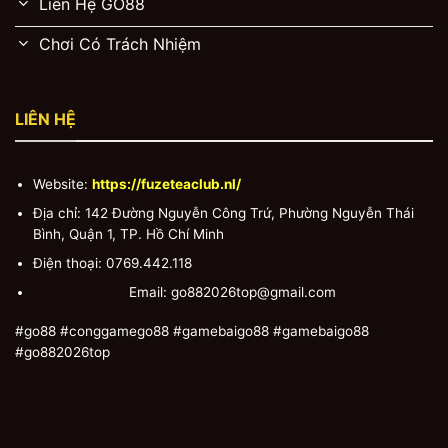
Liên Hệ GO88
Chơi Có Trách Nhiệm
LIÊN HỆ
Website:
https://fuzeteaclub.nl/
Địa chỉ: 142 Đường Nguyễn Công Trứ, Phường Nguyễn Thái
Bình, Quận 1, TP. Hồ Chí Minh
Điện thoại: 0769.442.118
Email:
go882026top@gmail.com
#go88 #conggamego88 #gamebaigo88 #gamebaigo88
#go882026top