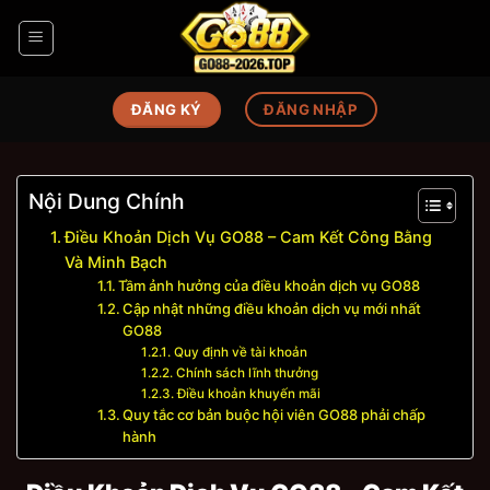
Bỏ
qua
nội
dung
ĐĂNG KÝ
ĐĂNG NHẬP
Nội Dung Chính
Điều Khoản Dịch Vụ GO88 – Cam Kết Công Bằng
Và Minh Bạch
Tầm ảnh hưởng của điều khoản dịch vụ GO88
Cập nhật những điều khoản dịch vụ mới nhất
GO88
Quy định về tài khoản
Chính sách lĩnh thưởng
Điều khoản khuyến mãi
Quy tắc cơ bản buộc hội viên GO88 phải chấp
hành