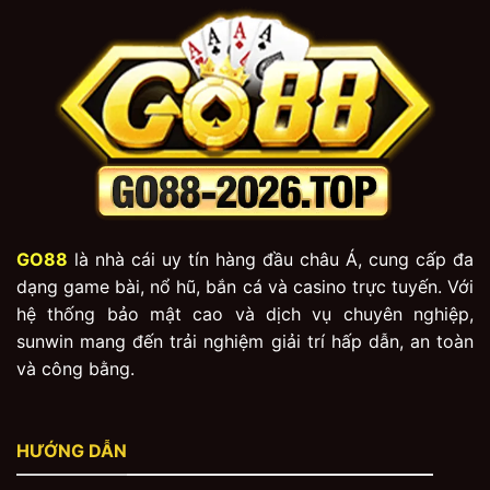
GO88
là nhà cái uy tín hàng đầu châu Á, cung cấp đa
dạng game bài, nổ hũ, bắn cá và casino trực tuyến. Với
hệ thống bảo mật cao và dịch vụ chuyên nghiệp,
sunwin mang đến trải nghiệm giải trí hấp dẫn, an toàn
và công bằng.
HƯỚNG DẪN