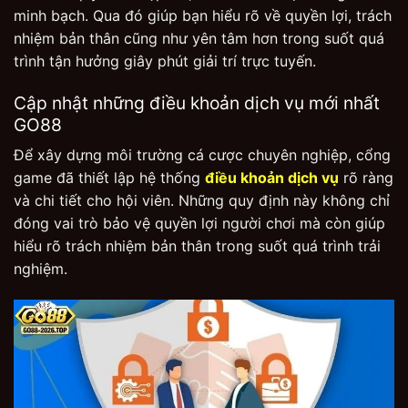
minh bạch. Qua đó giúp bạn hiểu rõ về quyền lợi, trách
nhiệm bản thân cũng như yên tâm hơn trong suốt quá
trình tận hưởng giây phút giải trí trực tuyến.
Cập nhật những điều khoản dịch vụ mới nhất
GO88
Để xây dựng môi trường cá cược chuyên nghiệp, cổng
game đã thiết lập hệ thống
điều khoản dịch vụ
rõ ràng
và chi tiết cho hội viên. Những quy định này không chỉ
đóng vai trò bảo vệ quyền lợi người chơi mà còn giúp
hiểu rõ trách nhiệm bản thân trong suốt quá trình trải
nghiệm.